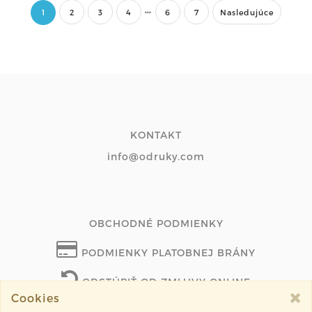
1
2
3
4
6
7
Nasledujúce
KONTAKT
info@odruky.com
OBCHODNÉ PODMIENKY
PODMIENKY PLATOBNEJ BRÁNY
ODSTÚPIŤ OD ZMLUVY ONLINE
Cookies