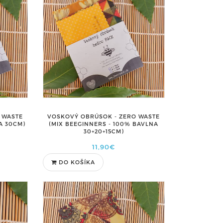
 WASTE
VOSKOVÝ OBRÚSOK - ZERO WASTE
A 30CM)
(MIX BEEGINNERS - 100% BAVLNA
30+20+15CM)
11,90€
DO KOŠÍKA