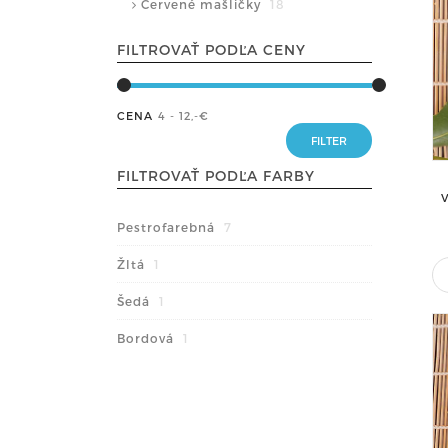
Červené mašličky
18
FILTROVAŤ PODĽA CENY
CENA
4 - 12
,-€
FILTROVAŤ PODĽA FARBY
Pestrofarebná
7
Žltá
1
Šedá
1
Bordová
1