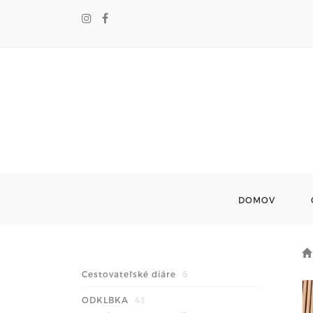
DOMOV
Cestovateľské diáre
6
ODKLBKA
43