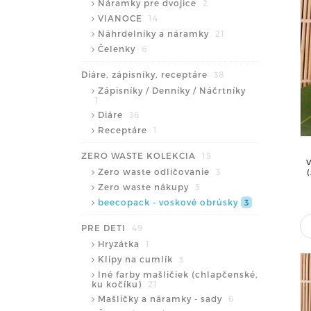
Náramky pre dvojice
2
VIANOCE
14
Náhrdelníky a náramky
21
Čelenky
6
Diáre, zápisníky, receptáre
38
Zápisníky / Denníky / Náčrtníky
1
Diáre
36
Receptáre
1
ZERO WASTE KOLEKCIA
15
Zero waste odličovanie
3
Zero waste nákupy
5
beecopack - voskové obrúsky
3
PRE DETI
49
Hryzátka
1
Klipy na cumlík
3
Iné farby mašličiek (chlapčenské,
ku kočíku)
21
Mašličky a náramky - sady
6