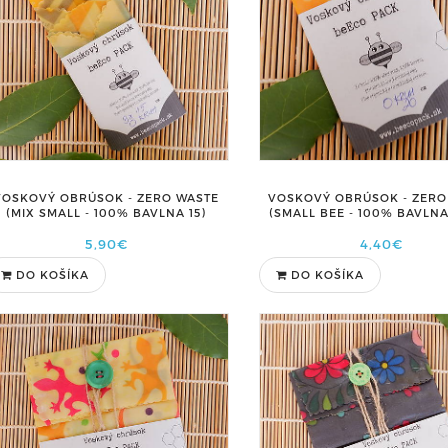
VOSKOVÝ OBRÚSOK - ZERO WASTE
VOSKOVÝ OBRÚSOK - ZERO
(MIX SMALL - 100% BAVLNA 15)
(SMALL BEE - 100% BAVLN
5,90€
4,40€
DO KOŠÍKA
DO KOŠÍKA