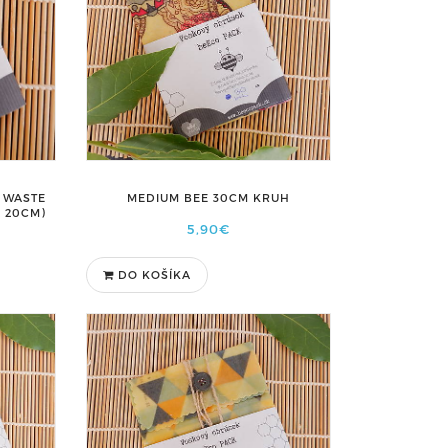
 WASTE
MEDIUM BEE 30CM KRUH
A 20CM)
5,90€
DO KOŠÍKA