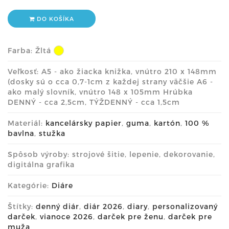
DO KOŠÍKA
Farba:
Žltá
Veľkosť: A5 - ako žiacka knižka, vnútro 210 x 148mm
(dosky sú o cca 0,7-1cm z každej strany väčšie A6 -
ako malý slovník, vnútro 148 x 105mm Hrúbka
DENNÝ - cca 2,5cm, TÝŽDENNÝ - cca 1,5cm
Materiál:
kancelársky papier
,
guma
,
kartón
,
100 %
bavlna
,
stužka
Spôsob výroby: strojové šitie, lepenie, dekorovanie,
digitálna grafika
Kategórie:
Diáre
Štítky:
denný diár
,
diár 2026
,
diary
,
personalizovaný
darček
,
vianoce 2026
,
darček pre ženu
,
darček pre
muža