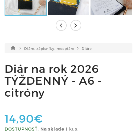
Diáre, zápisníky, receptáre
Diáre
Diár na rok 2026
TÝŽDENNÝ - A6 -
citróny
14,90€
DOSTUPNOSŤ:
Na sklade
1 kus.