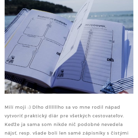
Milí moji :) Dlho dllllllho sa vo mne rodil nápad
vytvoriť praktický diár pre všetkých cestovateľov.
Keďže ja sama som nikde nič podobné nevedela
nájsť, resp. všade boli len samé zápisníky s čistými