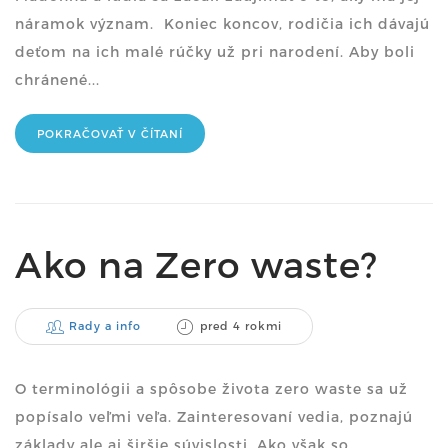
náramok význam. Koniec koncov, rodičia ich dávajú
deťom na ich malé rúčky už pri narodení. Aby boli
chránené...
POKRAČOVAŤ V ČÍTANÍ
Ako na Zero waste?
Rady a info
pred 4 rokmi
O terminológii a spôsobe života zero waste sa už
popísalo veľmi veľa. Zainteresovaní vedia, poznajú
základy ale aj širšie súvislosti. Ako však so