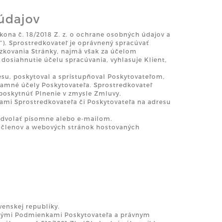
údajov
kona č. 18/2018 Z. z. o ochrane osobných údajov a
“). Sprostredkovateľ je oprávnený spracúvať
ádzkovania Stránky, najmä však za účelom
dosiahnutie účelu spracúvania, vyhlasuje Klient,
resu, poskytoval a sprístupňoval Poskytovateľom,
klamné účely Poskytovateľa. Sprostredkovateľ
 poskytnúť Plnenie v zmysle Zmluvy.
žbami Sprostredkovateľa či Poskytovateľa na adresu
 odvolať písomne alebo e-mailom.
ík členov a webových stránok hostovaných
enskej republiky.
dnými Podmienkami Poskytovateľa a právnym