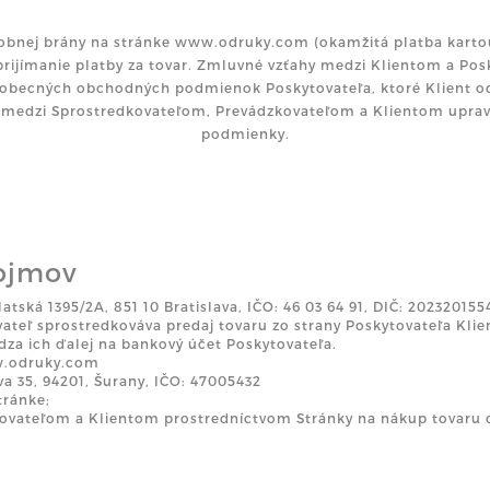
atobnej brány na stránke www.odruky.com (okamžitá platba kartou
rijímanie platby za tovar. Zmluvné vzťahy medzi Klientom a Pos
obecných obchodných podmienok Poskytovateľa, ktoré Klient 
 medzi Sprostredkovateľom, Prevádzkovateľom a Klientom upra
podmienky.
ojmov
latská 1395/2A, 851 10 Bratislava, IČO: 46 03 64 91, DIČ: 2023201
ovateľ sprostredkováva predaj tovaru zo strany Poskytovateľa Klie
dza ich ďalej na bankový účet Poskytovateľa.
ww.odruky.com
a 35, 94201, Šurany, IČO: 47005432
tránke;
ovateľom a Klientom prostredníctvom Stránky na nákup tovaru 