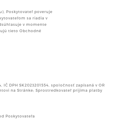
), Poskytovateľ poveruje
kytovateľom sa riadia v
odsúhlasuje v momente
vujú tieto Obchodné
554, IČ DPH SK2023201554, spoločnosť zapísaná v OR
ntovi na Stránke; Sprostredkovateľ prijíma platby
od Poskytovateľa