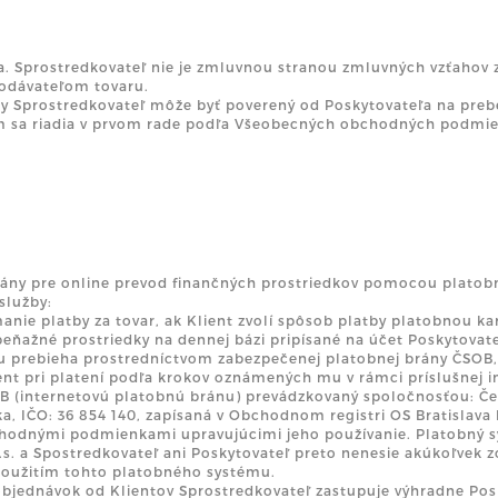
ľa. Sprostredkovateľ nie je zmluvnou stranou zmluvných vzťaho
dodávateľom tovaru.
y Sprostredkovateľ môže byť poverený od Poskytovateľa na prebe
 sa riadia v prvom rade podľa Všeobecných obchodných podmieno
brány pre online prevod finančných prostriedkov pomocou plato
služby:
anie platby za tovar, ak Klient zvolí spôsob platby platobnou ka
peňažné prostriedky na dennej bázi pripísané na účet Poskytovate
 prebieha prostredníctvom zabezpečenej platobnej brány ČSOB, 
nt pri platení podľa krokov oznámených mu v rámci príslušnej in
B (internetovú platobnú bránu) prevádzkovaný spoločnosťou: Če
a, IČO: 36 854 140, zapísaná v Obchodnom registri OS Bratislava I,
chodnými podmienkami upravujúcimi jeho používanie. Platobný 
s. a Spostredkovateľ ani Poskytovateľ preto nenesie akúkoľvek
s použitím tohto platobného systému.
 objednávok od Klientov Sprostredkovateľ zastupuje výhradne Po