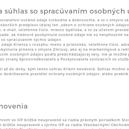
a súhlas so spracúvaním osobných 
kovateľovi osobné údaje slobodne a dobrovoľne, a to v zmysle zá
skorších predpisov (ďalej len „zákon o ochrane osobných údajov
, e-mail, telefónne číslo, miesto bydliska, a to za účelom prev
ípade, ak niektoré poskytnuté osobné údaje nie sú nevyhnutné na 
j so spracúvaním týchto údajov.
 údaje Klienta v rozsahu: meno a priezvisko, telefónne číslo, ad
poskytnutia plnenia v zmysle Zmluvy, ako aj na marketingové a re
nutím osobných údajov podľa predchádzajúcej vety, nie je možné
k zo strany Sprostredkovateľa a Poskytovateľa súvisiacich so slu
latí až do doby, kým tento súhlas Klient neodvolá. Súhlas možno
bo dodržiavanie pravidiel ochrany osobných údajov, alebo prakt
anovenia
tom vo OP bližšie neupravené sa riadia právnym poriadkom Slov
 bližšie neupravené v týchto OP sa riadia Všeobecnými Obcho