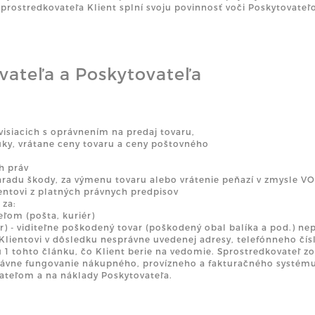
prostredkovateľa Klient splní svoju povinnosť voči Poskytovateľo
ateľa a Poskytovateľa
:
siacich s oprávnením na predaj tovaru,
nuky, vrátane ceny tovaru a ceny poštovného
h práv
áhradu škody, za výmenu tovaru alebo vrátenie peňazí v zmysle V
ientovi z platných právnych predpisov
 za:
ľom (pošta, kuriér)
) - viditeľne poškodený tovar (poškodený obal balíka a pod.) nep
lientovi v dôsledku nesprávne uvedenej adresy, telefónneho čísl
1 tohto článku, čo Klient berie na vedomie. Sprostredkovateľ zo
správne fungovanie nákupného, provízneho a fakturačného systému
ovateľom a na náklady Poskytovateľa.