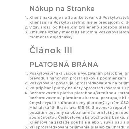
Nákup na Stranke
Klient nakupuje na Stránke tovar od Poskytovate
Klientami a Poskytovateľmi, nie je predajcom či 
V závislosti od Klientom zvoleného spôsobu platb
Zmluvné vzťahy medzi Klientom a Poskytovateľom
momente objednávky.
Článok III
PLATOBNÁ BRÁNA
Poskytovateľ aktiváciou a využívaním platobnej 
prevodu finančných prostriedkov a podmienkami 
Poskytovateľ poveruje Sprostredkovateľa na prijím
Po pripísaní platby na účty Sprostredkovateľa sú 
Bezhotovostná platba platobnou/kreditnou kartou
bezhotovostnou platobnou kartou, postupuje Klie
úmysle využiť k úhrade ceny platobný systém ČSO
Michalská 18, Bratislava 815 63, Slovenská republik
použitím povinný sa oboznámiť s príslušnými ob
spoločnosťou Československá obchodná banka, a.
Klientovi na základe použitia alebo v súvislosti 
Pri sprostredkovaní prijímania platieb za úhradu