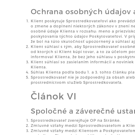
Ochrana osobných údajov 
Klient poskytuje Sprostredkovateľovi ako prevádz
o zmene a doplnení niektorých zákonov v znení ne
osobné údaje Klienta v rozsahu: meno a priezvisko
poskytovania týchto údajov Poskytovateľovi. V pr
že bol na túto skutočnosť upozornený a súhlasí a
Klient súhlasí s tým, aby Sprostredkovateľ osobné
od ktorých si Klient kúpi tovar, a to za účelom 
informoval Klienta, že bez jeho súhlasu s poskyt
Klient súhlasí so zasielaním informácií a novinie
Klienta.
Súhlas Klienta podľa bodu 1. a 3. tohto článku p
Sprostredkovateľ nie je zodpovedný za obsah ale
prostredníctvom služieb Sprostredkovateľa.
Článok VI
Spoločné a záverečné ust
Sprostredkovateľ zverejňuje OP na Stránke.
Zmluvné vzťahy medzi Sprostredkovateľom a Klien
Zmluvné vzťahy medzi Klientom a Poskytovateľom