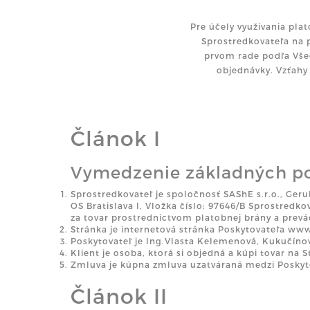
Pre účely využívania pl
Sprostredkovateľa na p
prvom rade podľa Vše
objednávky. Vzťahy
Článok I
Vymedzenie základných p
Sprostredkovateľ je spoločnosť SAShE s.r.o., Geru
OS Bratislava I, Vložka číslo: 97646/B Sprostredk
za tovar prostredníctvom platobnej brány a prevá
Stránka je internetová stránka Poskytovateľa w
Poskytovateľ je Ing.Vlasta Kelemenová, Kukučínov
Klient je osoba, ktorá si objedná a kúpi tovar na S
Zmluva je kúpna zmluva uzatváraná medzi Poskyt
Článok II