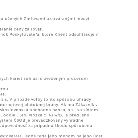
v založených Zmluvami uzatváranými medzi
ranie ceny za tovar.
k Poskytovateľa, ktoré Klient odsúhlasuje v
bných kariet súhlasí s uvedeným procesom
rtou
ľa.
a.s. V prípade voľby tohto spôsobu úhrady
ternetovej platobnej brány. Ak má Zákazník v
skoslovenská obchodná banka, a.s., so sídlom
 oddiel: Sro, vložka č. 4314/B, je pred jeho
systém ČSOB je prevádzkovaný výhradne
 zodpovednosť za prípadnú škodu spôsobenú
skytovateľa, jedná teda jeho menom na jeho účet.