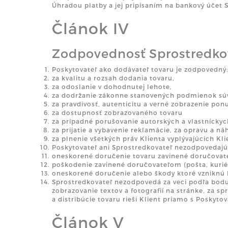
Úhradou platby a jej pripísaním na bankový účet S
Článok IV
Zodpovednosť Sprostredkov
Poskytovateľ ako dodávateľ tovaru je zodpovedný
za kvalitu a rozsah dodania tovaru,
za odoslanie v dohodnutej lehote,
za dodržanie zákonne stanovených podmienok súvi
za pravdivosť, autenticitu a verné zobrazenie po
za dostupnosť zobrazovaného tovaru
za prípadné porušovanie autorských a vlastníckyc
za prijatie a vybavenie reklamácie, za opravu a n
za plnenie všetkých práv Klienta vyplývajúcich Kl
Poskytovateľ ani Sprostredkovateľ nezodpovedajú
oneskorené doručenie tovaru zavinené doručovate
poškodenie zavinené doručovateľom (pošta, kuriér
oneskorené doručenie alebo škody ktoré vzniknú K
Sprostredkovateľ nezodpovedá za veci podľa bodu 
zobrazovanie textov a fotografií na stránke, za 
a distribúcie tovaru rieši Klient priamo s Poskyt
Článok V