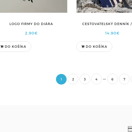
CESTOVATEĽSKÝ DENNÍK /
LOGO FIRMY DO DIÁRA
14,90€
2,90€
DO KOŠÍKA
DO KOŠÍKA
1
2
3
4
6
7