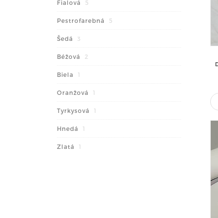
Fialová
5
Pestrofarebná
5
Šedá
3
Béžová
2
Biela
1
Oranžová
1
Tyrkysová
1
Hnedá
1
Zlatá
1