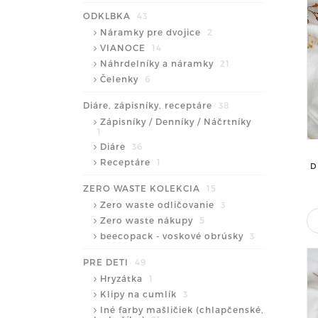
ODKLBKA
43
Náramky pre dvojice
2
VIANOCE
14
Náhrdelníky a náramky
21
Čelenky
6
Diáre, zápisníky, receptáre
38
Zápisníky / Denníky / Náčrtníky
1
Diáre
36
Receptáre
1
D
ZERO WASTE KOLEKCIA
15
Zero waste odličovanie
3
Zero waste nákupy
5
beecopack - voskové obrúsky
3
PRE DETI
49
Hryzátka
1
Klipy na cumlík
3
Iné farby mašličiek (chlapčenské,