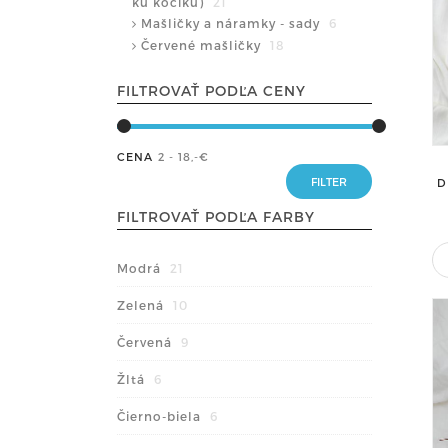
ku kočíku)
21
Mašličky a náramky - sady
6
Červené mašličky
18
FILTROVAŤ PODĽA CENY
CENA
2 - 18
,-€
D
FILTROVAŤ PODĽA FARBY
Modrá
21
Zelená
10
Červená
9
Žltá
6
Čierno-biela
6