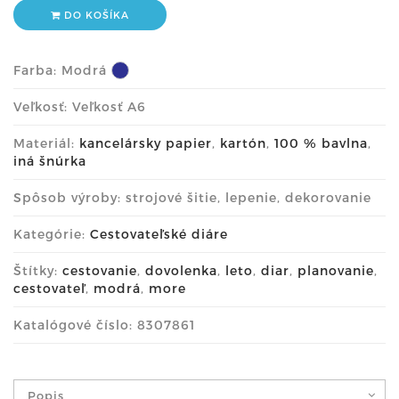
DO KOŠÍKA
Farba:
Modrá
Veľkosť: Veľkosť A6
Materiál:
kancelársky papier
,
kartón
,
100 % bavlna
,
iná šnúrka
Spôsob výroby: strojové šitie, lepenie, dekorovanie
Kategórie:
Cestovateľské diáre
Štítky:
cestovanie
,
dovolenka
,
leto
,
diar
,
planovanie
,
cestovateľ
,
modrá
,
more
Katalógové číslo: 8307861
Popis