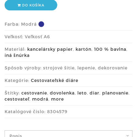
DO KOŠÍKA
Farba:
Modrá
Veľkosť: Veľkosť A6
Materiál:
kancelársky papier
,
kartón
,
100 % bavlna
,
iná šnúrka
Spôsob výroby: strojové šitie, lepenie, dekorovanie
Kategórie:
Cestovateľské diáre
Štítky:
cestovanie
,
dovolenka
,
leto
,
diar
,
planovanie
,
cestovateľ
,
modrá
,
more
Katalógové číslo: 8304579
Popis