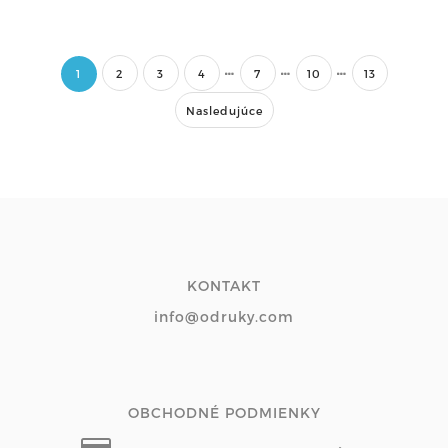
1
2
3
4
7
10
13
Nasledujúce
KONTAKT
info@odruky.com
OBCHODNÉ PODMIENKY