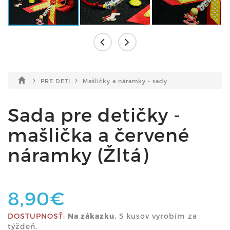
PRE DETI
Mašličky a náramky - sady
Sada pre detičky -
mašlička a červené
náramky (Žltá)
8,90€
DOSTUPNOSŤ:
Na zákazku.
5 kusov vyrobím za
týždeň.