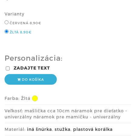
Varianty
ČERVENÁ
8,90€
ŽLTÁ
8,90€
Personalizácia:
ZADAJTE TEXT
DO KOŠÍKA
Farba:
Žltá
Veľkosť: mašlička cca 10cm náramok pre dieťatko -
univerzálny náramok pre mamičku - univerzálny
Materiál:
iná šnúrka
,
stužka
,
plastová korálka