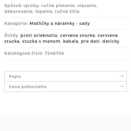
Spôsob výroby: ručné pletenie, viazanie,
dekorovanie, lepenie, ručné šitie
Kategórie:
Mašličky a náramky - sady
Štítky:
proti urieknutiu
,
cervena snurka
,
cervvena
stuzka
,
stuzka s menom
,
kabala
,
pre deti
,
deticky
Katalógové číslo: 7248766
Popis
Cena poštovného