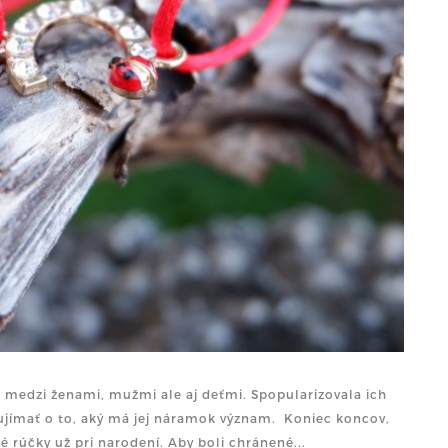
 medzi ženami, mužmi ale aj deťmi. Spopularizovala ich
ujímať o to, aký má jej náramok význam. Koniec koncov,
é rúčky už pri narodení. Aby boli chránené...