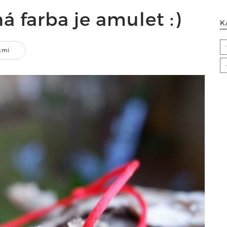
á farba je amulet :)
K
kmi