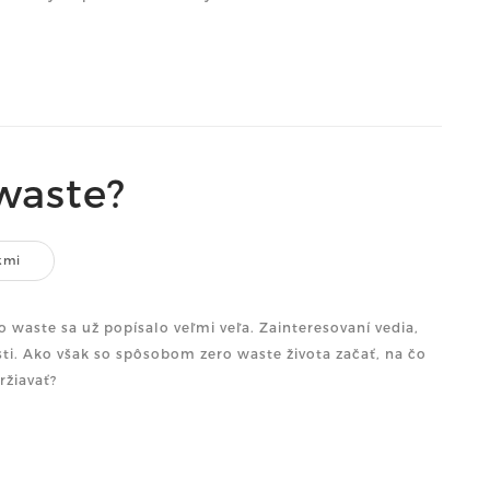
waste?
kmi
o waste sa už popísalo veľmi veľa. Zainteresovaní vedia,
osti. Ako však so spôsobom zero waste života začať, na čo
dy dodržiavať?