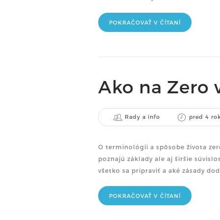
POKRAČOVAŤ V ČÍTANÍ
Ako na Zero 
Rady a info
pred 4 ro
O terminológii a spôsobe života zer
poznajú základy ale aj širšie súvisl
všetko sa pripraviť a aké zása
POKRAČOVAŤ V ČÍTANÍ