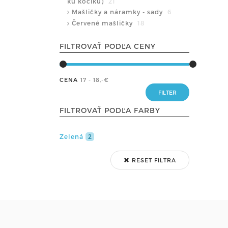
ku kočíku)
21
Mašličky a náramky - sady
6
Červené mašličky
18
FILTROVAŤ PODĽA CENY
CENA
17 - 18
,-€
FILTROVAŤ PODĽA FARBY
Zelená
2
RESET FILTRA