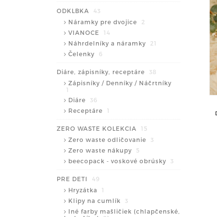
ODKLBKA
43
Náramky pre dvojice
2
VIANOCE
14
Náhrdelníky a náramky
21
Čelenky
6
Diáre, zápisníky, receptáre
38
Zápisníky / Denníky / Náčrtníky
1
Diáre
36
Receptáre
1
ZERO WASTE KOLEKCIA
15
Zero waste odličovanie
3
Zero waste nákupy
5
beecopack - voskové obrúsky
3
PRE DETI
49
Hryzátka
1
Klipy na cumlík
3
Iné farby mašličiek (chlapčenské,