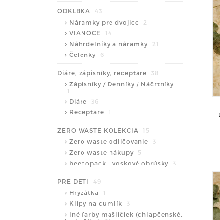
ODKLBKA
43
Náramky pre dvojice
2
VIANOCE
14
Náhrdelníky a náramky
21
Čelenky
6
Diáre, zápisníky, receptáre
38
Zápisníky / Denníky / Náčrtníky
1
Diáre
36
Receptáre
1
ZERO WASTE KOLEKCIA
15
Zero waste odličovanie
3
Zero waste nákupy
5
beecopack - voskové obrúsky
3
PRE DETI
49
Hryzátka
1
Klipy na cumlík
3
Iné farby mašličiek (chlapčenské,