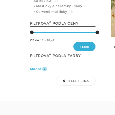
ku kočíku)
21
Mašličky a náramky - sady
6
Červené mašličky
18
FILTROVAŤ PODĽA CENY
CENA
17 - 18
,-€
FILTROVAŤ PODĽA FARBY
Modrá
4
RESET FILTRA